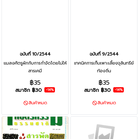
ฉบับที่ 10/2544
ฉบับที่ 9/2544
แมลงศัตรูผักกับการกำจัดโดยไม่ให้
เทคนิคการเก็บเพาะเลี้ยงจุลินทรีย์
สารเคมี
ท้องถิ่น
฿35
฿35
สมาชิก
฿30
สมาชิก
฿30
-14%
-14%
สินค้าหมด
สินค้าหมด