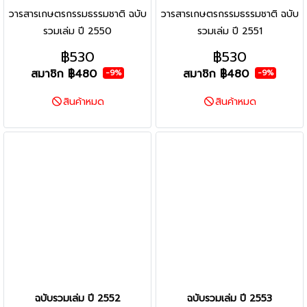
วารสารเกษตรกรรมธรรมชาติ ฉบับ
วารสารเกษตรกรรมธรรมชาติ ฉบับ
รวมเล่ม ปี 2550
รวมเล่ม ปี 2551
฿530
฿530
สมาชิก
฿480
สมาชิก
฿480
-9%
-9%
สินค้าหมด
สินค้าหมด
ฉบับรวมเล่ม ปี 2552
ฉบับรวมเล่ม ปี 2553