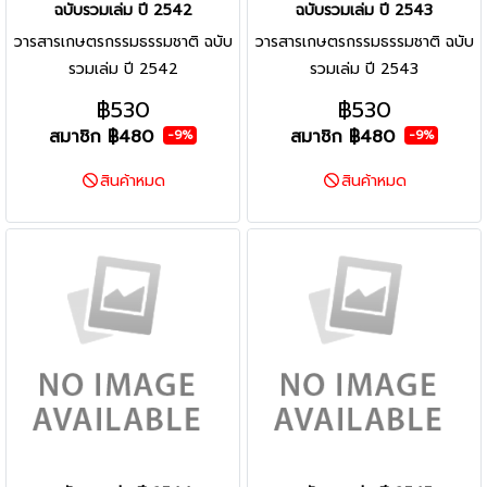
ฉบับรวมเล่ม ปี 2542
ฉบับรวมเล่ม ปี 2543
วารสารเกษตรกรรมธรรมชาติ ฉบับ
วารสารเกษตรกรรมธรรมชาติ ฉบับ
รวมเล่ม ปี 2542
รวมเล่ม ปี 2543
฿530
฿530
สมาชิก
฿480
สมาชิก
฿480
-9%
-9%
สินค้าหมด
สินค้าหมด