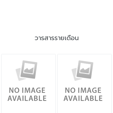
วารสารรายเดือน