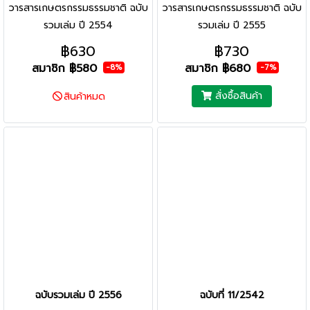
วารสารเกษตรกรรมธรรมชาติ ฉบับ
วารสารเกษตรกรรมธรรมชาติ ฉบับ
รวมเล่ม ปี 2554
รวมเล่ม ปี 2555
฿630
฿730
สมาชิก
฿580
สมาชิก
฿680
-8%
-7%
สั่งซื้อสินค้า
สินค้าหมด
ฉบับรวมเล่ม ปี 2556
ฉบับที่ 11/2542