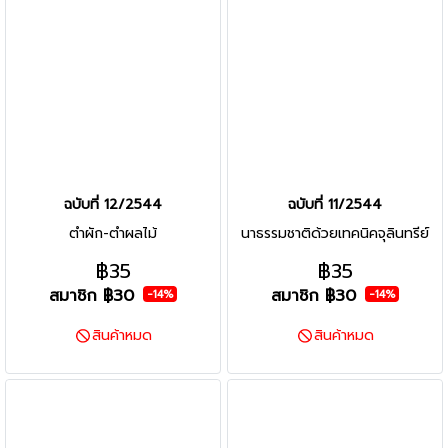
ฉบับที่ 12/2544
ฉบับที่ 11/2544
ตำผัก-ตำผลไม้
นาธรรมชาติด้วยเทคนิคจุลินทรีย์
฿35
฿35
สมาชิก
฿30
สมาชิก
฿30
-14%
-14%
สินค้าหมด
สินค้าหมด