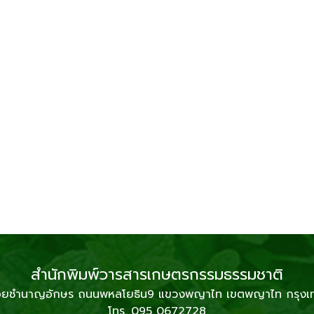
สำนักพิมพ์วารสารเกษตรกรรมธรรมชาติ
2 ซอยชำนาญอักษร ถนนพหลโยธิน9 แขวงพญาไท เขตพญาไท กรุง
โทร. 095 0672728