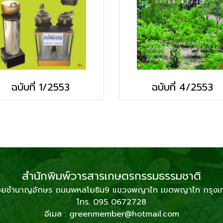
ฉบับที่ 1/2553
ฉบับที่ 4/2553
สำนักพิมพ์วารสารเกษตรกรรมธรรมชาติ
2 ซอยชำนาญอักษร ถนนพหลโยธิน9 แขวงพญาไท เขตพญาไท กรุง
โทร. 095 0672728
อีเมล : greenmember@hotmail.com