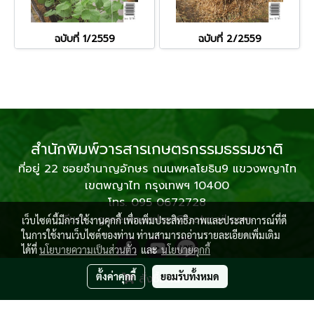
ฉบับที่ 1/2559
ฉบับที่ 2/2559
สำนักพิมพ์วารสารเกษตรกรรมธรรมชาติ
ที่อยู่ 22 ซอยชำนาญอักษร ถนนพหลโยธิน9 แขวงพญาไท
เขตพญาไท กรุงเทพฯ 10400
โทร. 095 0672728
อีเมล : greenmember@hotmail.com
เว็บไซต์นี้มีการใช้งานคุกกี้ เพื่อเพิ่มประสิทธิภาพและประสบการณ์ที่ดี
ในการใช้งานเว็บไซต์ของท่าน ท่านสามารถอ่านรายละเอียดเพิ่มเติม
ได้ที่
นโยบายความเป็นส่วนตัว
และ
นโยบายคุกกี้
ตั้งค่าคุกกี้
ยอมรับทั้งหมด
สั่งซื้อสินค้า
© Copyright 2019 All Rights Reserved. kasetthammachart.com