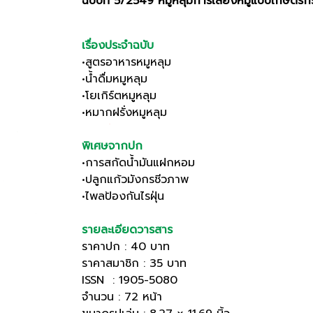
ฉบับที่ 5/2549 หมูหลุมการเลี้ยงหมูแบบเกษตร
เรื่องประจำฉบับ
•สูตรอาหารหมูหลุม
•น้ำดื่มหมูหลุม
•โยเกิร์ตหมูหลุม
•หมากฝรั่งหมูหลุม
พิเศษจากปก
•การสกัดน้ำมันแฝกหอม
•ปลูกแก้วมังกรชีวภาพ
•ไพลป้องกันไรฝุ่น
รายละเอียดวารสาร
ราคาปก : 40 บาท
ราคาสมาชิก : 35 บาท
ISSN : 1905-5080
จำนวน : 72 หน้า