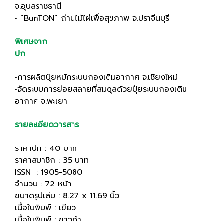
จ.อุบลราชธานี
• “BunTON” ถ่านไม้ไผ่เพื่อสุขภาพ จ.ปราจีนบุรี
พิเศษจาก
ปก
•การผลิตปุ๋ยหมักระบบกองเติมอากาศ จ.เชียงใหม่
•จัดระบบการย่อยสลายที่สมดุลด้วยปุ๋ยระบบกองเติม
อากาศ จ.พะเยา
รายละเอียดวารสาร
ราคาปก : 40 บาท
ราคาสมาชิก : 35 บาท
ISSN : 1905-5080
จำนวน : 72 หน้า
ขนาดรูปเล่ม : 8.27 x 11.69 นิ้ว
เนื้อในพิมพ์ : เขียว
เนื้อในพิมพ์ : ขาวดำ