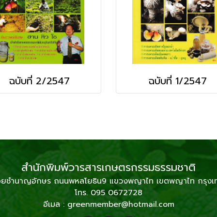
ฉบับที่ 2/2547
ฉบับที่ 1/2547
สำนักพิมพ์วารสารเกษตรกรรมธรรมชาติ
2 ซอยชำนาญอักษร ถนนพหลโยธิน9 แขวงพญาไท เขตพญาไท กรุง
โทร. 095 0672728
อีเมล : greenmember@hotmail.com