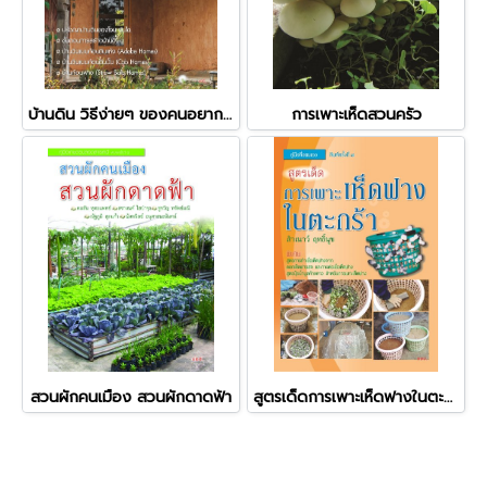
บ้านดิน วิธีง่ายๆ ของคนอยากมีบ้าน
การเพาะเห็ดสวนครัว
สวนผักคนเมือง สวนผักดาดฟ้า
สูตรเด็ดการเพาะเห็ดฟางในตะกร้า