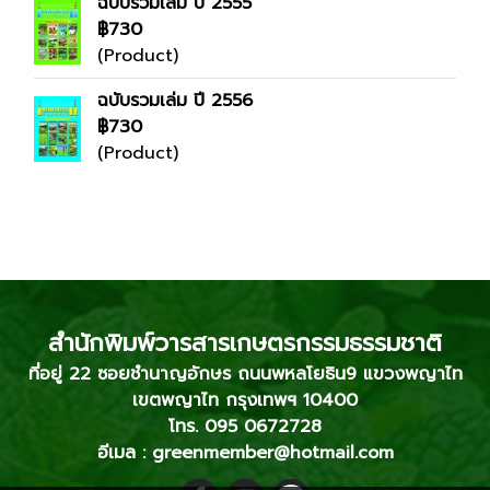
ฉบับรวมเล่ม ปี 2555
฿730
(Product)
ฉบับรวมเล่ม ปี 2556
฿730
(Product)
สำนักพิมพ์วารสารเกษตรกรรมธรรมชาติ
ที่อยู่ 22 ซอยชำนาญอักษร ถนนพหลโยธิน9 แขวงพญาไท
เขตพญาไท กรุงเทพฯ 10400
โทร. 095 0672728
อีเมล : greenmember@hotmail.com