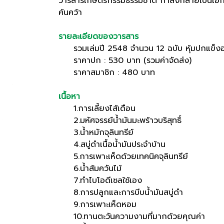
วารสารเกษตรกรรมธรรมชาติ กำลังกลายเป็นเอกสาร
ค้นคว้า
รายละเอียดของวารสาร
รวมเล่มปี 2548 จำนวน 12 ฉบับ หุ้มปกแข็งอ
ราคาปก : 530 บาท (รวมค่าจัดส่ง)
ราคาสมาชิก : 480 บาท
เนื้อหา
1.การเลี้ยงไส้เดือน
2.มหัศจรรย์น้ำมันมะพร้าวบริสุทธิ์
3.น้ำหมักจุลินทรีย์
4.สบู่ดำเนื้อน้ำมันประจำบ้าน
5.การเพาะเห็ดด้วยเทคนิคจุลินทรีย์
6.น้ำส้มควันไม้
7.ทำไบโอดีเซลใช้เอง
8.การปลูกและการบีบน้ำมันสบู่ดำ
9.การเพาะเห็ดหอม
10.ทานตะวันความงามที่มากด้วยคุณค่า